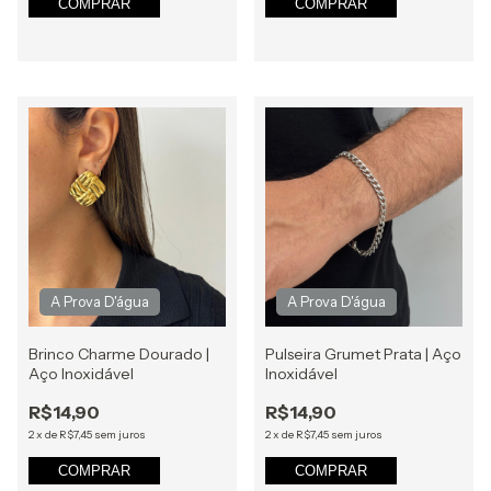
COMPRAR
COMPRAR
Brinco Charme Dourado |
Pulseira Grumet Prata | Aço
Aço Inoxidável
Inoxidável
R$14,90
R$14,90
2
x
de
R$7,45
sem juros
2
x
de
R$7,45
sem juros
COMPRAR
COMPRAR