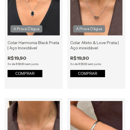
Colar Harmonia Black Prata
Colar Afeto & Love Prata |
| Aço Inoxidável
Aço inoxidável
R$19,90
R$19,90
3
x
de
R$6,63
sem juros
3
x
de
R$6,63
sem juros
COMPRAR
COMPRAR