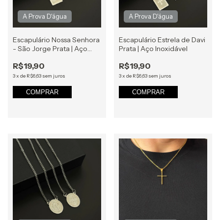
Escapulário Nossa Senhora
Escapulário Estrela de Davi
- São Jorge Prata | Aço
Prata | Aço Inoxidável
Inoxidável
R$19,90
R$19,90
3
x
de
R$6,63
sem juros
3
x
de
R$6,63
sem juros
COMPRAR
COMPRAR