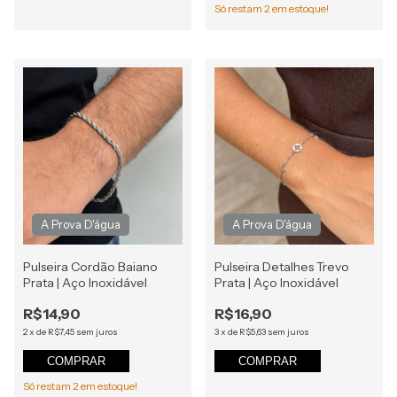
Só restam
2
em estoque!
Pulseira Cordão Baiano
Pulseira Detalhes Trevo
Prata | Aço Inoxidável
Prata | Aço Inoxidável
R$14,90
R$16,90
2
x
de
R$7,45
sem juros
3
x
de
R$5,63
sem juros
COMPRAR
COMPRAR
Só restam
2
em estoque!