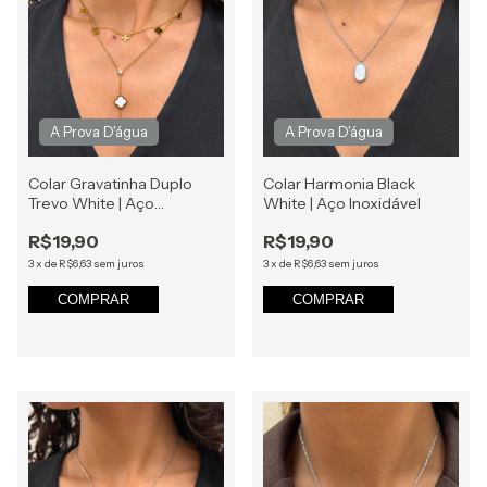
Colar Gravatinha Duplo
Colar Harmonia Black
Trevo White | Aço
White | Aço Inoxidável
Inoxidável
R$19,90
R$19,90
3
x
de
R$6,63
sem juros
3
x
de
R$6,63
sem juros
COMPRAR
COMPRAR