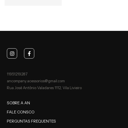
11951219287
ancompany.acessorios@gmail.com
Rua José Antônio Valadares 1112, Vila Livieiro
SOBRE A AN
FALE CONSCO
PERGUNTAS FREQUENTES