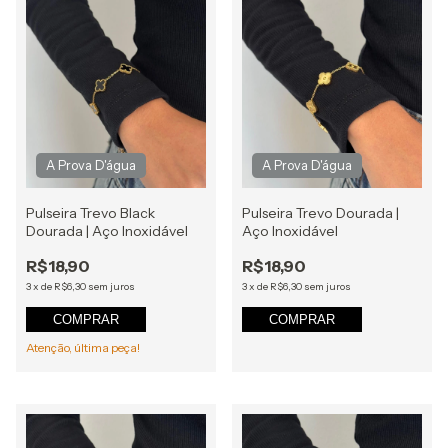
Pulseira Trevo Black
Pulseira Trevo Dourada |
Dourada | Aço Inoxidável
Aço Inoxidável
R$18,90
R$18,90
3
x
de
R$6,30
sem juros
3
x
de
R$6,30
sem juros
COMPRAR
COMPRAR
Atenção, última peça!