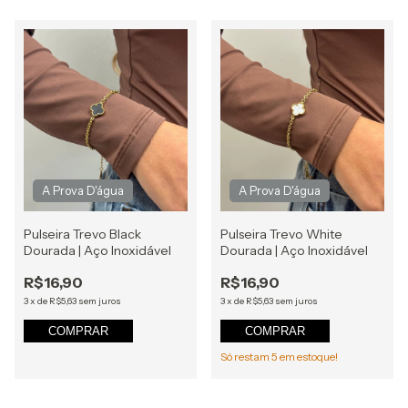
Pulseira Trevo Black
Pulseira Trevo White
Dourada | Aço Inoxidável
Dourada | Aço Inoxidável
R$16,90
R$16,90
3
x
de
R$5,63
sem juros
3
x
de
R$5,63
sem juros
COMPRAR
COMPRAR
Só restam
5
em estoque!