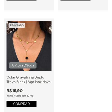
ESGOTADO
Colar Gravatinha Duplo
Trevo Black | Aço Inoxidável
R$19,90
3
x
de
R$6,63
sem juros
COMPRAR