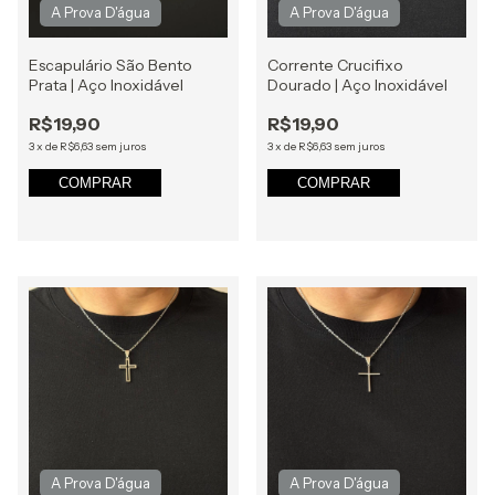
Escapulário São Bento
Corrente Crucifixo
Prata | Aço Inoxidável
Dourado | Aço Inoxidável
R$19,90
R$19,90
3
x
de
R$6,63
sem juros
3
x
de
R$6,63
sem juros
COMPRAR
COMPRAR