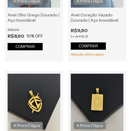
Anel Olho Grego Dourado |
Anel Coração Vazado
Aço Inoxidável
Dourado | Aço Inoxidável
R$9,90
R$9,90
R$8,90
10
% OFF
2
x
de
R$5,33
COMPRAR
COMPRAR
Atenção, última peça!