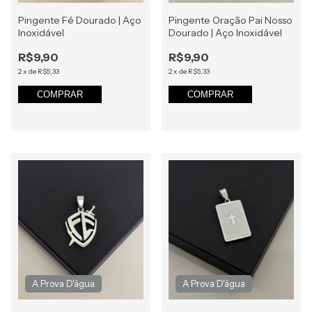
Pingente Fé Dourado | Aço
Pingente Oração Pai Nosso
Inoxidável
Dourado | Aço Inoxidável
R$9,90
R$9,90
2
x
de
R$5,33
2
x
de
R$5,33
COMPRAR
COMPRAR