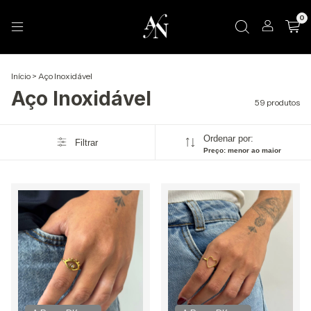
d
h
m
s
0
Início
>
Aço Inoxidável
Aço Inoxidável
59 produtos
Ordenar por:
Filtrar
Preço: menor ao maior