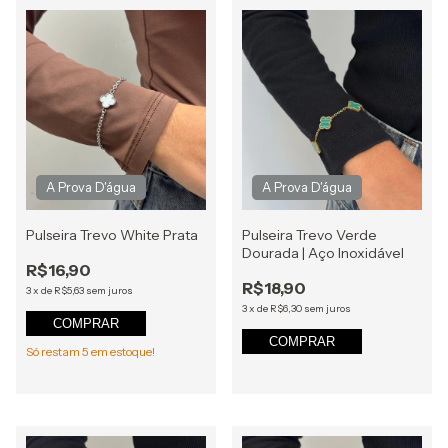
Pulseira Trevo White Prata
Pulseira Trevo Verde
Dourada | Aço Inoxidável
R$16,90
R$18,90
3
x
de
R$5,63
sem juros
3
x
de
R$6,30
sem juros
COMPRAR
COMPRAR
Só restam
5
em estoque!