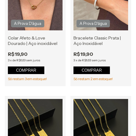
Colar Afeto & Love
Bracelete Classic Prata |
Dourado | Aço inoxidável
Aço Inoxidável
R$19,90
R$19,90
3
x
de
R$6,63
sem juros
3
x
de
R$6,63
sem juros
COMPRAR
COMPRAR
Só restam
3
em estoque!
Só restam
2
em estoque!