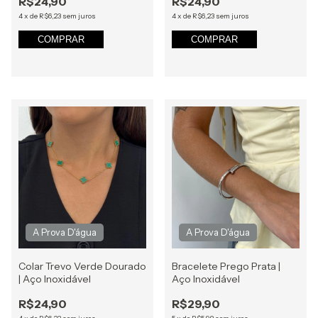
R$24,90
R$24,90
4
x
de
R$6,23
sem juros
4
x
de
R$6,23
sem juros
COMPRAR
COMPRAR
Colar Trevo Verde Dourado
Bracelete Prego Prata |
| Aço Inoxidável
Aço Inoxidável
R$24,90
R$29,90