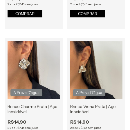
2
x
de
R$7,45
sem juros
2
x
de
R$7,45
sem juros
COMPRAR
COMPRAR
Brinco Charme Prata | Aço
Brinco Viena Prata | Aço
Inoxidável
Inoxidável
R$14,90
R$14,90
2
x
de
R$7,45
sem juros
2
x
de
R$7,45
sem juros