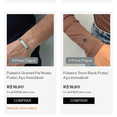
Pulseira Grumet Pai Nosso
Pulseira Trevo Black Prata |
Prata | Aço Inoxidável
Aço Inoxidável
R$16,90
R$16,90
3
x
de
R$5,63
sem juros
3
x
de
R$5,63
sem juros
COMPRAR
COMPRAR
Atenção, última peça!