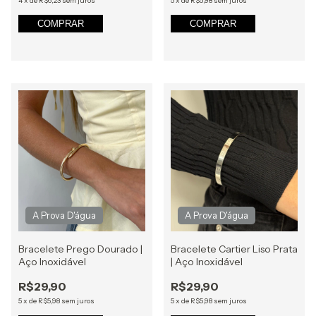
4
x
de
R$6,23
sem juros
5
x
de
R$5,98
sem juros
COMPRAR
COMPRAR
Bracelete Prego Dourado |
Bracelete Cartier Liso Prata
Aço Inoxidável
| Aço Inoxidável
R$29,90
R$29,90
5
x
de
R$5,98
sem juros
5
x
de
R$5,98
sem juros