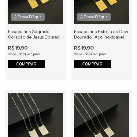
Escapulário Sagrado
Escapulário Estrela de Davi
Coração de Jesus Dourado
Dourado | Aço Inoxidável
| Aço Inoxidável
R$19,90
R$19,90
3
x
de
R$6,63
sem juros
3
x
de
R$6,63
sem juros
COMPRAR
COMPRAR