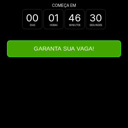
COMEÇA EM
00
01
46
30
:
:
:
DIAS
HORAS
MINUTOS
SEGUNDOS
GARANTA SUA VAGA!