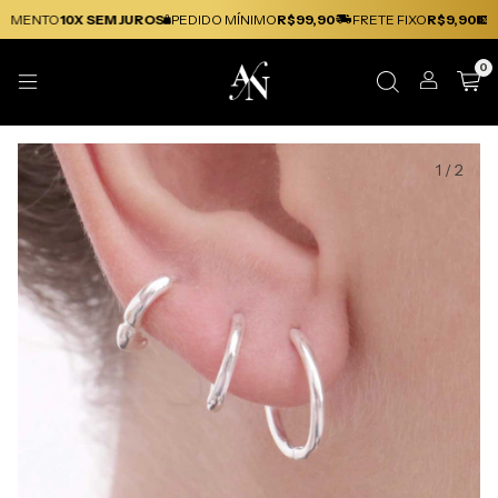
MENTO
10X SEM JUROS
PEDIDO MÍNIMO
R$99,90
FRETE FIXO
R$9,90
CA
0
1
/
2