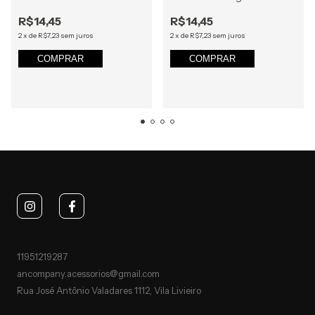
R$14,45
R$14,45
2
x
de
R$7,23
sem juros
2
x
de
R$7,23
sem juros
COMPRAR
COMPRAR
11951219287
ancompany.acessorios@gmail.com
Rua José Antônio Valadares 1112, Vila Livieiro