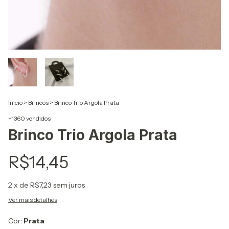
Início
>
Brincos
>
Brinco Trio Argola Prata
+1360 vendidos
Brinco Trio Argola Prata
R$14,45
2
x de
R$7,23
sem juros
Ver mais detalhes
Cor:
Prata