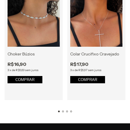
Choker Búzios
Colar Crucifixo Cravejado
R$16,90
R$17,90
3
x
de
R$5,63
sem juros
3
x
de
R$5,97
sem juros
COMPRAR
COMPRAR