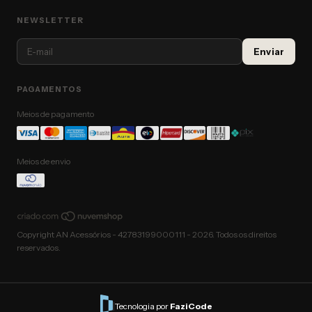
NEWSLETTER
PAGAMENTOS
Meios de pagamento
Meios de envio
Copyright AN Acessórios - 42783199000111 - 2026. Todos os direitos
reservados.
|
Tecnologia por
FaziCode