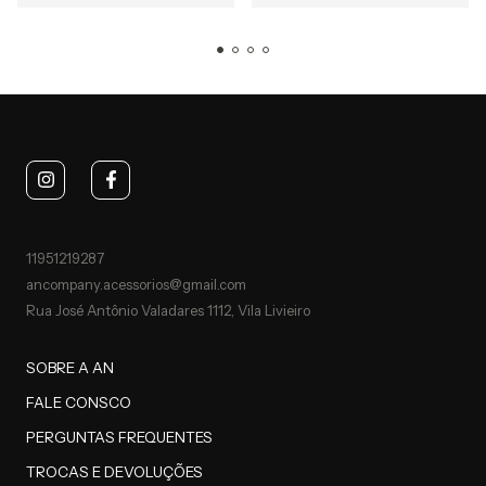
11951219287
ancompany.acessorios@gmail.com
Rua José Antônio Valadares 1112, Vila Livieiro
SOBRE A AN
FALE CONSCO
PERGUNTAS FREQUENTES
TROCAS E DEVOLUÇÕES