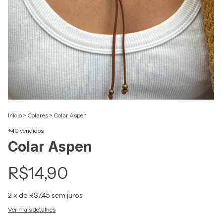
Início
>
Colares
>
Colar Aspen
+40 vendidos
Colar Aspen
R$14,90
2
x de
R$7,45
sem juros
Ver mais detalhes