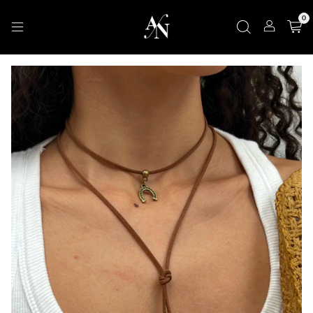
d
h
m
s
0