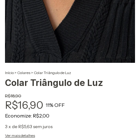
Início
>
Colares
>
Colar Triângulo de Luz
Colar Triângulo de Luz
R$18,90
R$16,90
11
% OFF
Economize:
R$2,00
3
x de
R$5,63
sem juros
Ver mais detalhes