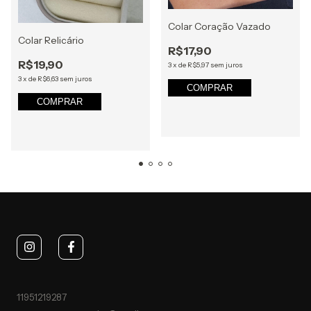
Colar Coração Vazado
Colar Relicário
R$17,90
R$19,90
3
x
de
R$5,97
sem juros
3
x
de
R$6,63
sem juros
COMPRAR
COMPRAR
11951219287