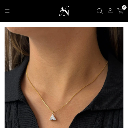
d
h
m
s
0