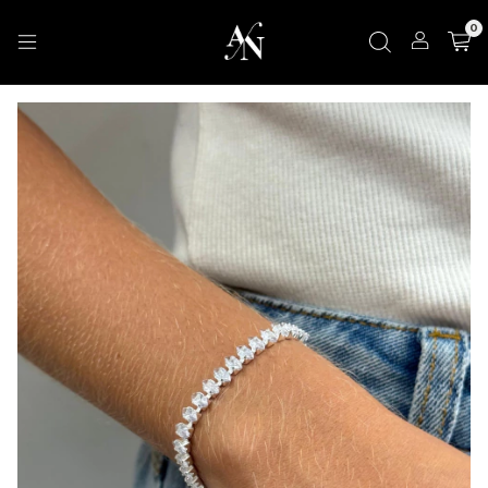
d
h
m
s
0