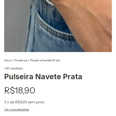
Início
>
Pulseiras
>
Pulseira Navete Prata
+40 vendidos
Pulseira Navete Prata
R$18,90
3
x de
R$6,30
sem juros
Ver mais detalhes