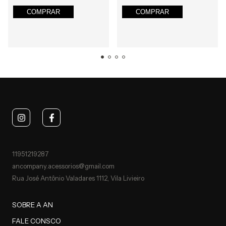
COMPRAR
COMPRAR
11951219287
ancompany.acessorios@gmail.com
Rua José Antônio Valadares 1112, Vila Livieiro
SOBRE A AN
FALE CONSCO