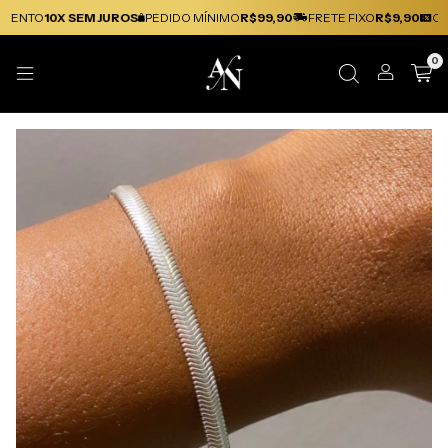
ENTO
10X SEM JUROS
PEDIDO MÍNIMO
R$99,90
FRETE FIXO
R$9,90
CAS
0