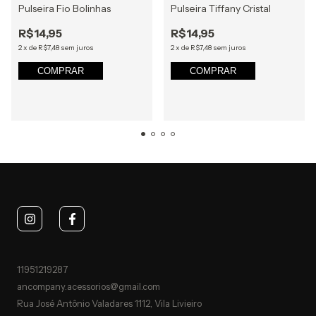
Pulseira Fio Bolinhas
Pulseira Tiffany Cristal
R$14,95
R$14,95
2
x
de
R$7,48
sem juros
2
x
de
R$7,48
sem juros
COMPRAR
COMPRAR
11951219287
ancompany.acessorios@gmail.com
Rua José Antônio Valadares 1112, Vila Livieiro