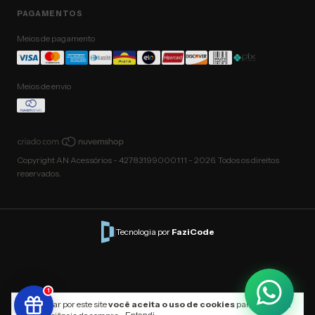
PAGAMENTOS
Meios de pagamento
Meios de envio
Copyright AN Acessórios - 42783199000111 - 2026. Todos os direitos
reservados.
|
Tecnologia por
FaziCode
1
Ao navegar por este site
você aceita o uso de cookies
para agilizar a