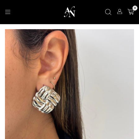
d
h
m
s
0