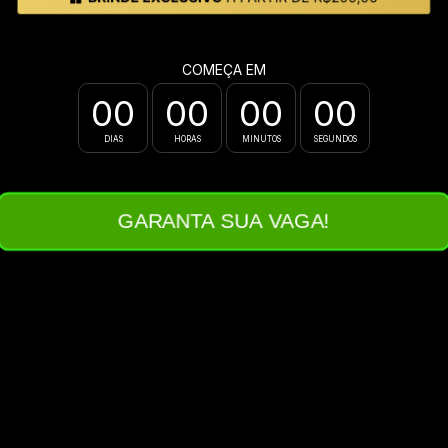
COMEÇA EM
00
00
00
00
:
:
:
DIAS
HORAS
MINUTOS
SEGUNDOS
GARANTA SUA VAGA!