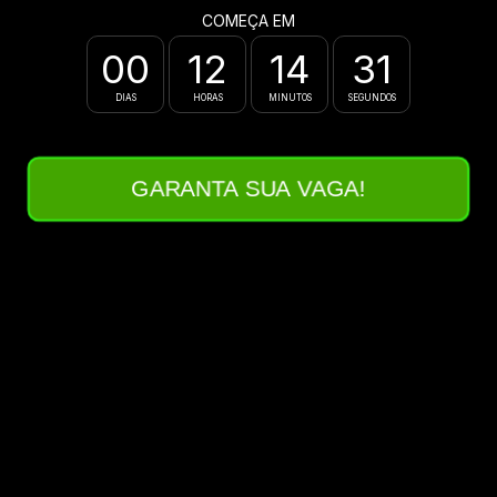
COMEÇA EM
00
12
14
31
:
:
:
DIAS
HORAS
MINUTOS
SEGUNDOS
GARANTA SUA VAGA!